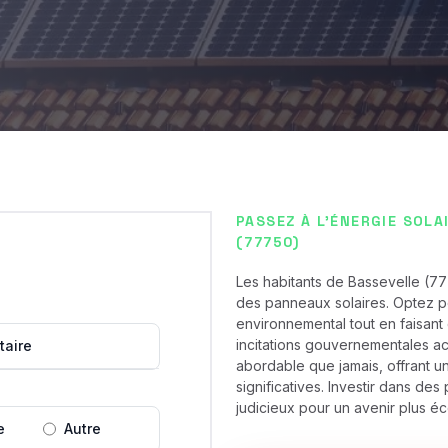
PASSEZ À L'ÉNERGIE SOLA
(77750)
Les habitants de Bassevelle (77
des panneaux solaires. Optez po
environnemental tout en faisan
incitations gouvernementales act
taire
abordable que jamais, offrant u
significatives. Investir dans de
judicieux pour un avenir plus 
e
Autre