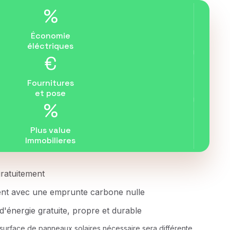
%
Économie
éléctriques
€
Fournitures
et pose
%
Plus value
Immobilieres
 gratuitement
ent avec une emprunte carbone nulle
d'énergie gratuite, propre et durable
a surface de panneaux solaires nécessaire sera différente.