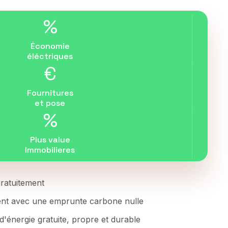
%
Économie
éléctriques
€
Fournitures
et pose
%
Plus value
Immobilieres
 gratuitement
ent avec une emprunte carbone nulle
d'énergie gratuite, propre et durable