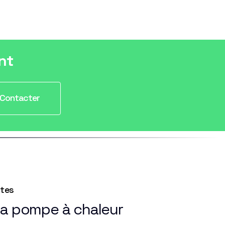
nt
Contacter
ntes
la pompe à chaleur