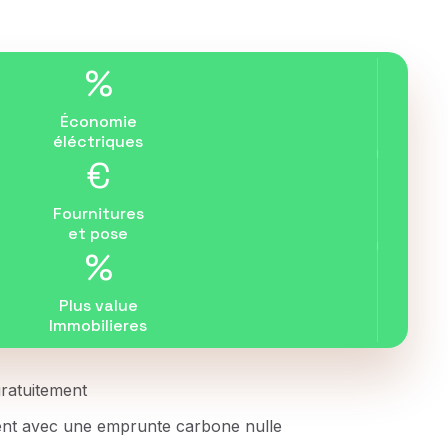
%
Économie
éléctriques
€
Fournitures
et pose
%
Plus value
Immobilieres
 gratuitement
ent avec une emprunte carbone nulle