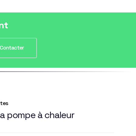
nt
Contacter
ntes
la pompe à chaleur