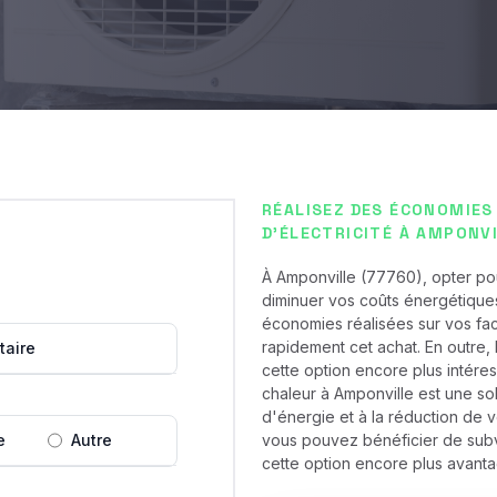
RÉALISEZ DES ÉCONOMIES
D'ÉLECTRICITÉ À AMPONVI
À Amponville (77760), opter po
diminuer vos coûts énergétiques.
économies réalisées sur vos fact
rapidement cet achat. En outre, 
taire
cette option encore plus intéres
chaleur à Amponville est une so
d'énergie et à la réduction de 
e
Autre
vous pouvez bénéficier de subve
cette option encore plus avant