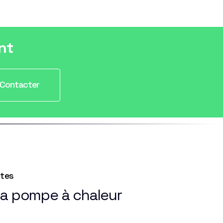
nt
Contacter
ntes
la pompe à chaleur