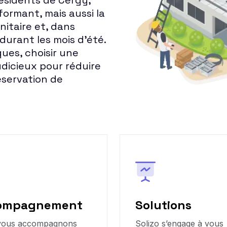
ésidents de Cergy,
ormant, mais aussi la
nitaire et, dans
 durant les mois d'été.
ues, choisir une
dicieux pour réduire
éservation de
ompagnement
Solutions
vous accompagnons
Solizo s’engage à vous