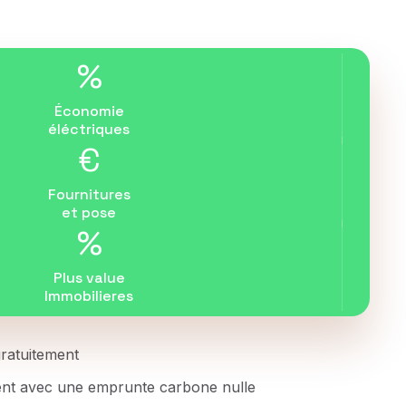
%
Économie
éléctriques
€
Fournitures
et pose
%
Plus value
Immobilieres
 gratuitement
ent avec une emprunte carbone nulle