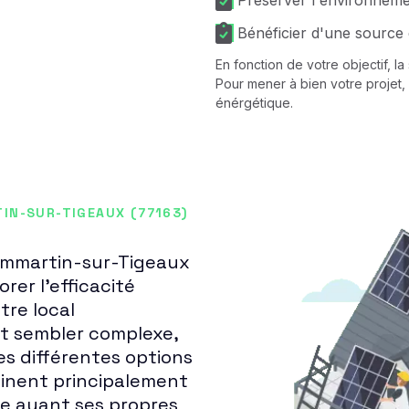
Préserver l'environnem
Bénéficier d'une source 
En fonction de votre objectif, l
Pour mener à bien votre projet, 
énérgétique.
IN-SUR-TIGEAUX (77163)
Dammartin-sur-Tigeaux
rer l'efficacité
tre local
ut sembler complexe,
es différentes options
linent principalement
ne ayant ses propres