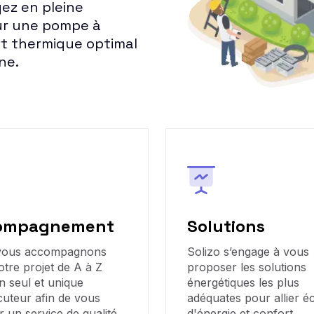
ez en pleine
ur une pompe à
t thermique optimal
ne.
ompagnement
Solutions
vous accompagnons
Solizo s’engage à vous
otre projet de A à Z
proposer les solutions
n seul et unique
énergétiques les plus
cuteur afin de vous
adéquates pour allier 
r un service de qualité.
d'énergie et confort