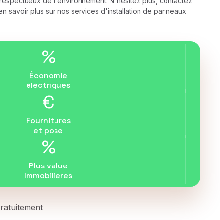
 respectueux de l'environnement. N'hésitez plus, contactez
n savoir plus sur nos services d'installation de panneaux
%
Économie
éléctriques
€
Fournitures
et pose
%
Plus value
Immobilieres
 gratuitement