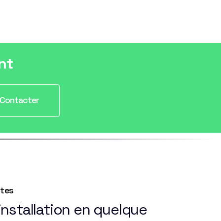
nt
Contacter
ntes
nstallation en quelque