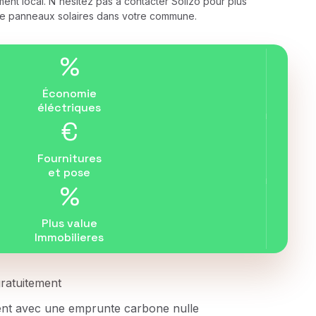
ment local. N'hésitez pas à contacter Solizo pour plus
on de panneaux solaires dans votre commune.
%
Économie
éléctriques
€
Fournitures
et pose
%
Plus value
Immobilieres
 gratuitement
ent avec une emprunte carbone nulle