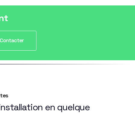
nt
Contacter
ntes
nstallation en quelque