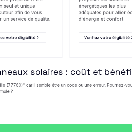
n seul et unique
énergétiques les plus
cuteur afin de vous
adéquates pour allier 
r un service de qualité.
d'énergie et confort
iez votre éligibilité
Verifiez votre éligibilité
neaux solaires : coût et bénéf
e (77760)" car il semble être un code ou une erreur. Pourriez-vous 
rmule ?