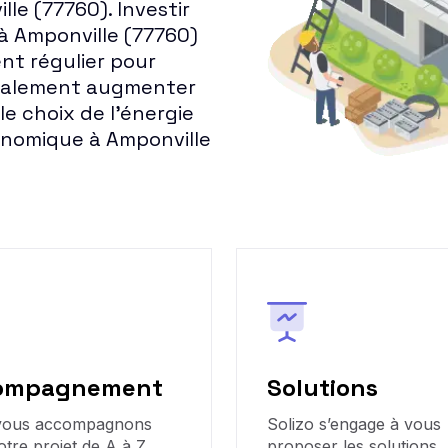
lle (77760). Investir
 à Amponville (77760)
t régulier pour
également augmenter
 le choix de l'énergie
conomique à Amponville
ompagnement
Solutions
vous accompagnons
Solizo s’engage à vous
otre projet de A à Z
proposer les solutions