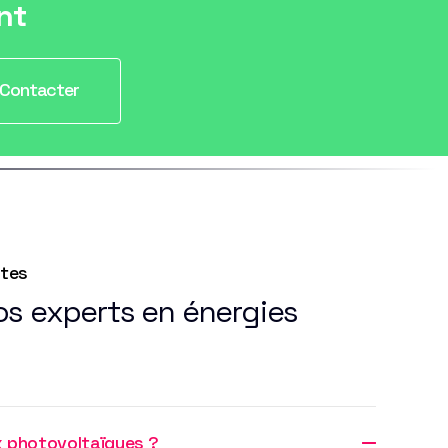
nt
Contacter
ntes
os experts en énergies
x photovoltaïques ?