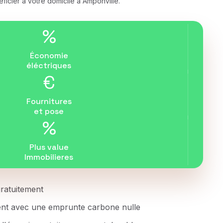
icier à votre domicile à Amponville.
%
Économie
éléctriques
€
Fournitures
et pose
%
Plus value
Immobilieres
 gratuitement
ent avec une emprunte carbone nulle