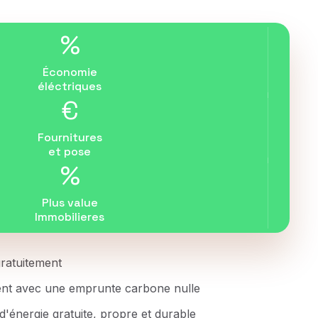
%
Économie
éléctriques
€
Fournitures
et pose
%
Plus value
Immobilieres
 gratuitement
ent avec une emprunte carbone nulle
d'énergie gratuite, propre et durable