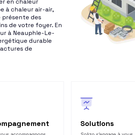
er en chaleur
 à chaleur air-air,
 présente des
ns de votre foyer. En
eur à Neauphle-Le-
nergétique durable
factures de
ompagnement
Solutions
vous accompagnons
Solizo s’engage à vous