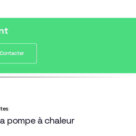
nt
Contacter
ntes
la pompe à chaleur