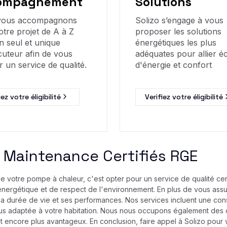
ompagnement
Solutions
vous accompagnons
Solizo s’engage à vous
otre projet de A à Z
proposer les solutions
n seul et unique
énergétiques les plus
cuteur afin de vous
adéquates pour allier 
r un service de qualité.
d'énergie et confort
iez votre éligibilité
Verifiez votre éligibilité
de Maintenance Certifiés RGE
e de votre pompe à chaleur, c'est opter pour un service de qualité cer
é énergétique et de respect de l'environnement. En plus de vous as
a durée de vie et ses performances. Nos services incluent une consul
a plus adaptée à votre habitation. Nous nous occupons également de
t encore plus avantageux. En conclusion, faire appel à Solizo pour v