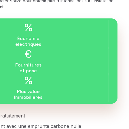
cter Solizo pour obtenir plus d'informations sur l'installation
nt.
%
Économie
éléctriques
€
Fournitures
et pose
%
Plus value
Immobilieres
 gratuitement
ent avec une emprunte carbone nulle