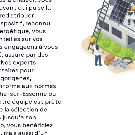
vant qui puise la
 redistribuer
spositif, reconnu
nergétique, vous
tielles sur vos
ous engageons à vous
é, assuré par des
. Nos experts
ssaires pour
igorigènes,
conforme aux normes
che-sur-Essonne ou
notre équipe est prête
 la sélection de
s jusqu'à son
zo, vous bénéficiez
 mais aussi d'un