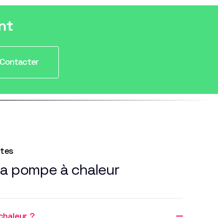
nt
Contacter
ntes
la pompe à chaleur
chaleur ?