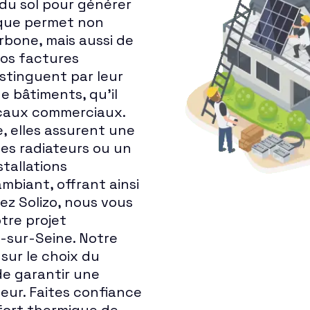
u du sol pour générer
ique permet non
rbone, mais aussi de
vos factures
stinguent par leur
e bâtiments, qu'il
locaux commerciaux.
e, elles assurent une
des radiateurs ou un
stallations
mbiant, offrant ainsi
ez Solizo, nous vous
re projet
-sur-Seine. Notre
sur le choix du
de garantir une
eur. Faites confiance