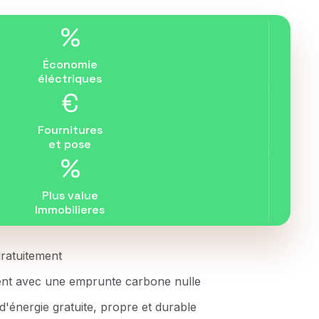
%
Économie
éléctriques
€
Fournitures
et pose
%
Plus value
Immobilieres
 gratuitement
ent avec une emprunte carbone nulle
d'énergie gratuite, propre et durable