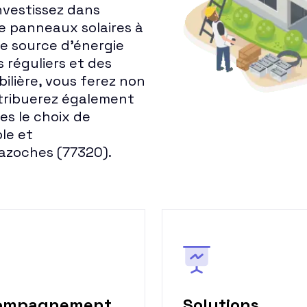
Investissez dans
de panneaux solaires à
e source d'énergie
 réguliers et des
lière, vous ferez non
tribuerez également
es le choix de
ble et
zoches (77320).
ompagnement
Solutions