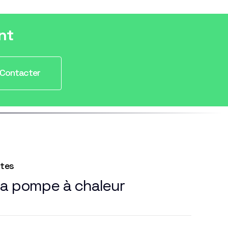
nt
Contacter
ntes
la pompe à chaleur