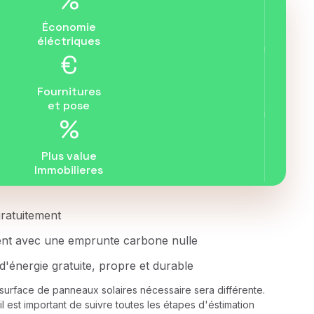
%
Économie
éléctriques
€
Fournitures
et pose
%
Plus value
Immobilieres
 gratuitement
ent avec une emprunte carbone nulle
d'énergie gratuite, propre et durable
a surface de panneaux solaires nécessaire sera différente.
il est important de suivre toutes les étapes d'éstimation